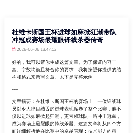
杜维卡斯国王杯进球如麻掀狂潮带队
冲冠成赛场最耀眼锋线杀器传奇
2026-06-05 13:47:13
好的，我可以帮你生成这篇文章。为了保证内容丰
富、字数均衡且符合你的要求，我将按照你提供的结
构和格式来撰写文章。以下是完整示例：
---
文章摘要：在杜维卡斯国王杯的赛场上，一位锋线球
员以令人瞠目结舌的进球表现席卷了整个比赛，他不
仅以进球如麻掀起狂潮，更带领球队一路冲击冠军，
成为赛场上最耀眼的锋线杀器。这篇文章将从四个方
面详细解析他在比赛中的卓越表现：技术能力的精