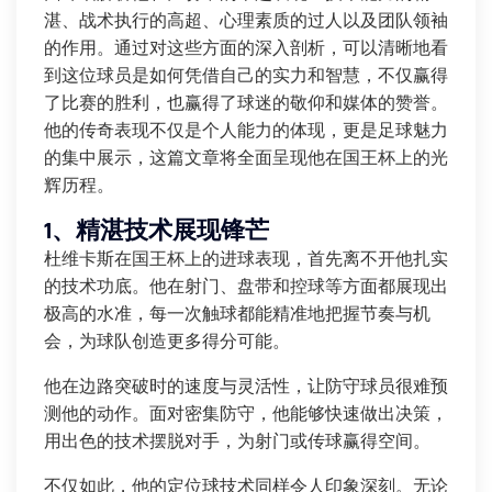
湛、战术执行的高超、心理素质的过人以及团队领袖
的作用。通过对这些方面的深入剖析，可以清晰地看
到这位球员是如何凭借自己的实力和智慧，不仅赢得
了比赛的胜利，也赢得了球迷的敬仰和媒体的赞誉。
他的传奇表现不仅是个人能力的体现，更是足球魅力
的集中展示，这篇文章将全面呈现他在国王杯上的光
辉历程。
1、精湛技术展现锋芒
杜维卡斯在国王杯上的进球表现，首先离不开他扎实
的技术功底。他在射门、盘带和控球等方面都展现出
极高的水准，每一次触球都能精准地把握节奏与机
会，为球队创造更多得分可能。
他在边路突破时的速度与灵活性，让防守球员很难预
测他的动作。面对密集防守，他能够快速做出决策，
用出色的技术摆脱对手，为射门或传球赢得空间。
不仅如此，他的定位球技术同样令人印象深刻。无论