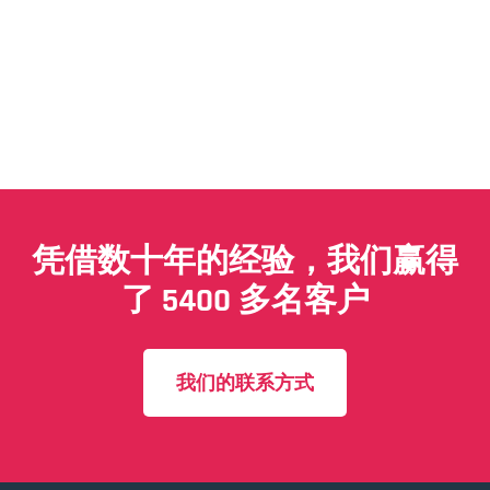
凭借数十年的经验，我们赢得
了 5400 多名客户
我们的联系方式