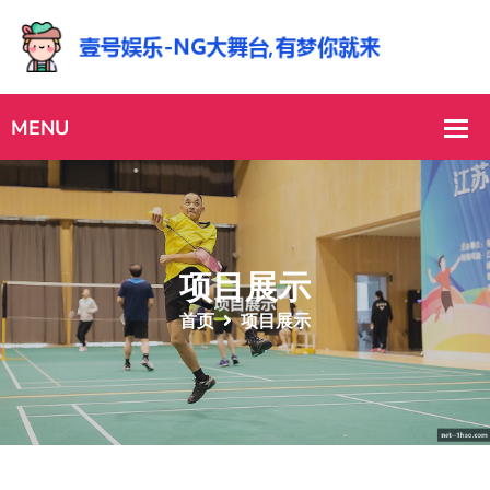
项目展示
首页
项目展示