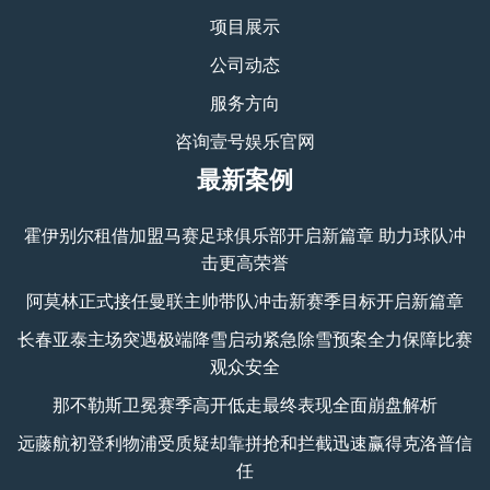
项目展示
公司动态
服务方向
咨询壹号娱乐官网
最新案例
霍伊别尔租借加盟马赛足球俱乐部开启新篇章 助力球队冲
击更高荣誉
阿莫林正式接任曼联主帅带队冲击新赛季目标开启新篇章
长春亚泰主场突遇极端降雪启动紧急除雪预案全力保障比赛
观众安全
那不勒斯卫冕赛季高开低走最终表现全面崩盘解析
远藤航初登利物浦受质疑却靠拼抢和拦截迅速赢得克洛普信
任