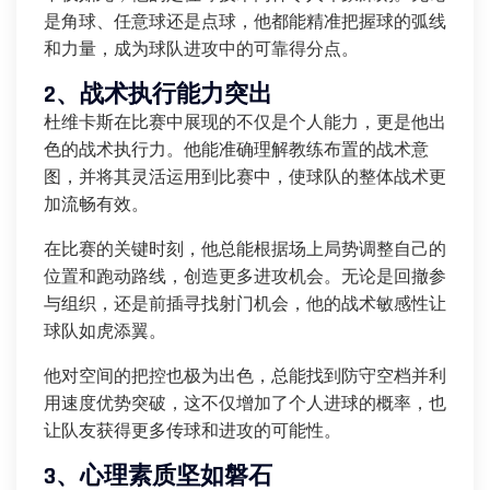
是角球、任意球还是点球，他都能精准把握球的弧线
和力量，成为球队进攻中的可靠得分点。
2、战术执行能力突出
杜维卡斯在比赛中展现的不仅是个人能力，更是他出
色的战术执行力。他能准确理解教练布置的战术意
图，并将其灵活运用到比赛中，使球队的整体战术更
加流畅有效。
在比赛的关键时刻，他总能根据场上局势调整自己的
位置和跑动路线，创造更多进攻机会。无论是回撤参
与组织，还是前插寻找射门机会，他的战术敏感性让
球队如虎添翼。
他对空间的把控也极为出色，总能找到防守空档并利
用速度优势突破，这不仅增加了个人进球的概率，也
让队友获得更多传球和进攻的可能性。
3、心理素质坚如磐石