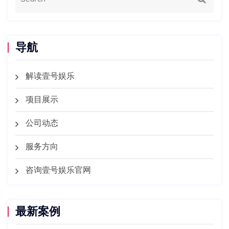
导航
解读壹号娱乐
项目展示
公司动态
服务方向
咨询壹号娱乐官网
最新案例