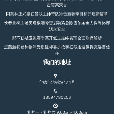
击更高荣誉
阿莫林正式接任曼联主帅带队冲击新赛季目标开启新篇章
长春亚泰主场突遇极端降雪启动紧急除雪预案全力保障比赛
观众安全
那不勒斯卫冕赛季高开低走最终表现全面崩盘解析
远藤航初登利物浦受质疑却靠拼抢和拦截迅速赢得克洛普信
任
我们的地址
宁德市汽铺坡474号
13594780203
礼拜一 - 礼拜六 9.00am-4.00pm