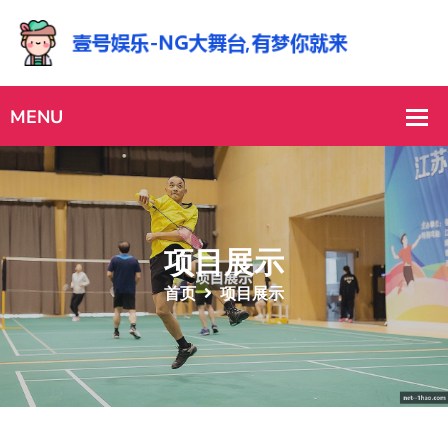
项目展示
首页
项目展示