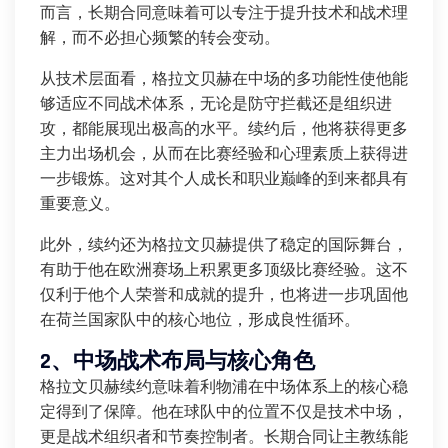
而言，长期合同意味着可以专注于提升技术和战术理
解，而不必担心频繁的转会变动。
从技术层面看，格拉文贝赫在中场的多功能性使他能
够适应不同战术体系，无论是防守拦截还是组织进
攻，都能展现出极高的水平。续约后，他将获得更多
主力出场机会，从而在比赛经验和心理素质上获得进
一步锻炼。这对其个人成长和职业巅峰的到来都具有
重要意义。
此外，续约还为格拉文贝赫提供了稳定的国际舞台，
有助于他在欧洲赛场上积累更多顶级比赛经验。这不
仅利于他个人荣誉和成就的提升，也将进一步巩固他
在荷兰国家队中的核心地位，形成良性循环。
2、中场战术布局与核心角色
格拉文贝赫续约意味着利物浦在中场体系上的核心稳
定得到了保障。他在球队中的位置不仅是技术中场，
更是战术组织者和节奏控制者。长期合同让主教练能