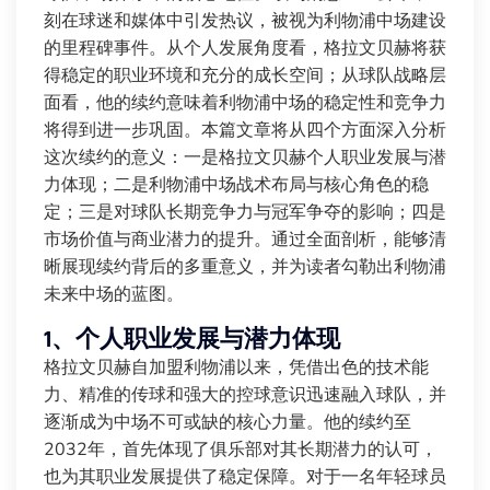
刻在球迷和媒体中引发热议，被视为利物浦中场建设
的里程碑事件。从个人发展角度看，格拉文贝赫将获
得稳定的职业环境和充分的成长空间；从球队战略层
面看，他的续约意味着利物浦中场的稳定性和竞争力
将得到进一步巩固。本篇文章将从四个方面深入分析
这次续约的意义：一是格拉文贝赫个人职业发展与潜
力体现；二是利物浦中场战术布局与核心角色的稳
定；三是对球队长期竞争力与冠军争夺的影响；四是
市场价值与商业潜力的提升。通过全面剖析，能够清
晰展现续约背后的多重意义，并为读者勾勒出利物浦
未来中场的蓝图。
1、个人职业发展与潜力体现
格拉文贝赫自加盟利物浦以来，凭借出色的技术能
力、精准的传球和强大的控球意识迅速融入球队，并
逐渐成为中场不可或缺的核心力量。他的续约至
2032年，首先体现了俱乐部对其长期潜力的认可，
也为其职业发展提供了稳定保障。对于一名年轻球员