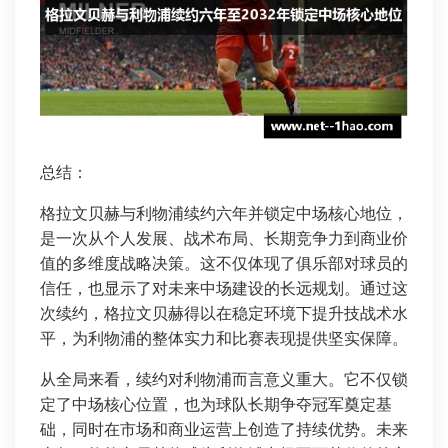
总结：
格拉文贝赫与利物浦续约六年并锁定中场核心地位，
是一次从个人发展、战术布局、长期竞争力到商业价
值的多维度战略决策。这不仅体现了俱乐部对球员的
信任，也显示了对未来中场建设的长远规划。通过这
次续约，格拉文贝赫得以在稳定环境下提升技战术水
平，为利物浦的整体实力和比赛表现提供坚实保障。
从全局来看，续约对利物浦而言意义重大。它不仅锁
定了中场核心位置，也为球队长期争夺冠军奠定基
础，同时在市场和商业运营上创造了持续优势。未来