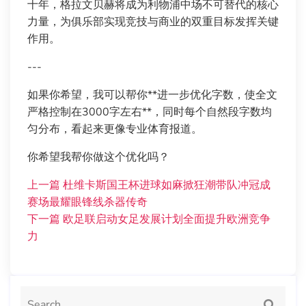
十年，格拉文贝赫将成为利物浦中场不可替代的核心
力量，为俱乐部实现竞技与商业的双重目标发挥关键
作用。
---
如果你希望，我可以帮你**进一步优化字数，使全文
严格控制在3000字左右**，同时每个自然段字数均
匀分布，看起来更像专业体育报道。
你希望我帮你做这个优化吗？
上一篇
杜维卡斯国王杯进球如麻掀狂潮带队冲冠成
赛场最耀眼锋线杀器传奇
下一篇
欧足联启动女足发展计划全面提升欧洲竞争
力